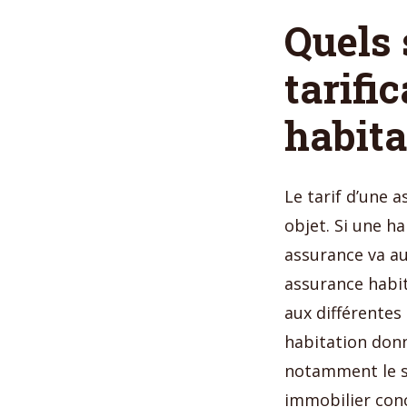
Quels 
tarifi
habita
Le tarif d’une 
objet. Si une h
assurance va au
assurance habi
aux différentes
habitation donn
notamment le st
immobilier conc