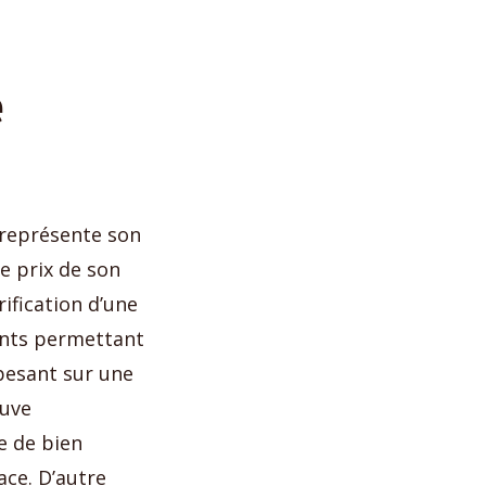
e
 représente son
e prix de son
ification d’une
ents permettant
pesant sur une
ouve
e de bien
ace. D’autre