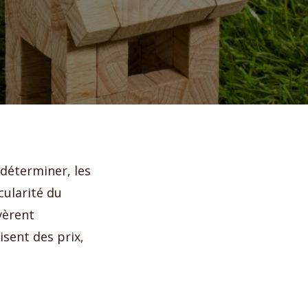
 déterminer, les
cularité du
vèrent
sent des prix,