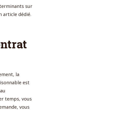
terminants sur
 article dédié.
ntrat
ement, la
isonnable est
 au
er temps, vous
 demande, vous