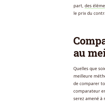
part,
des élémen
le prix du contr
Compar
au mei
Quelles que soi
meilleure métho
de comparer tou
comparateur en 
serez amené à r